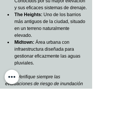
Conocidos por su mayor elevación 
y sus eficaces sistemas de drenaje.
The Heights:
 Uno de los barrios 
más antiguos de la ciudad, situado 
en un terreno naturalmente 
elevado.
Midtown:
 Área urbana con 
infraestructura diseñada para 
gestionar eficazmente las aguas 
pluviales.
Nota: Verifique siempre las 
evaluaciones de riesgo de inundación 
actuales, ya que las condiciones 
pueden cambiar con el tiempo.
Conclusión
Navegar por las zonas inundables de 