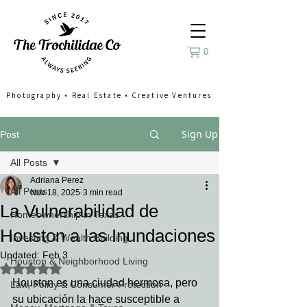
0
Photography
•
Real Estate
•
Creative Ventures
Sign Up
Post
All Posts
Adriana Perez
All Posts
Nov 18, 2025
3 min read
La Vulnerabilidad de
Homeownership in Texas
Houston a las Inundaciones
Investing & Wealth Building
Updated:
Feb 3
Houston & Neighborhood Living
Rated NaN out of 5 stars.
Houston es una ciudad hermosa, pero 
Law, Policy & Consumer Protection
su ubicación la hace susceptible a 