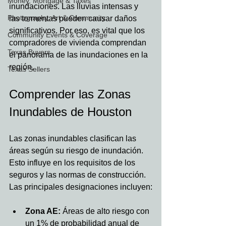
Money, Mortgage & Taxes
inundaciones. Las lluvias intensas y 
Photography, Art & Community
las tormentas pueden causar daños 
significativos. Por eso, es vital que los 
Community Events & Coverage
compradores de vivienda comprendan 
Texas Buyers
el panorama de las inundaciones en la 
región.
Texas Sellers
Comprender las Zonas 
Inundables de Houston
Las zonas inundables clasifican las 
áreas según su riesgo de inundación. 
Esto influye en los requisitos de los 
seguros y las normas de construcción. 
Las principales designaciones incluyen:
Zona AE:
 Áreas de alto riesgo con 
un 1% de probabilidad anual de 